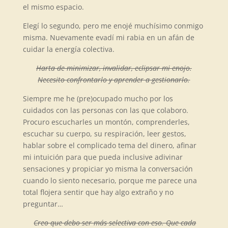
el mismo espacio.
Elegí lo segundo, pero me enojé muchísimo conmigo
misma. Nuevamente evadí mi rabia en un afán de
cuidar la energía colectiva.
Harta de minimizar, invalidar, eclipsar mi enojo.
Necesito confrontarlo y aprender a gestionarlo.
Siempre me he (pre)ocupado mucho por los
cuidados con las personas con las que colaboro.
Procuro escucharles un montón, comprenderles,
escuchar su cuerpo, su respiración, leer gestos,
hablar sobre el complicado tema del dinero, afinar
mi intuición para que pueda inclusive adivinar
sensaciones y propiciar yo misma la conversación
cuando lo siento necesario, porque me parece una
total flojera sentir que hay algo extraño y no
preguntar…
Creo que debo ser más selectiva con eso.
Que cada