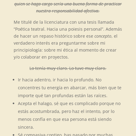
quien se haga cargo sería una buena forma de practicar
nuestra responsabilidad afectiva.
Me titulé de la licenciatura con una tesis llamada
“Poética teatral. Hacia una poiesis personal”. Además
de hacer un repaso histórico sobre ese
concepto
, el
verdadero interés era preguntarme sobre mi
principiología: sobre mi ética al momento de crear
y/o colaborar en proyectos.
Lo tenía muy claro. Lo tuve muy claro.
Ir hacia adentro, ir hacia lo profundo. No
concentres tu energía en abarcar, más bien que te
importe qué tan profundas están las raíces.
Acepta el halago, sé que es complicado porque no
estás acostumbrada, pero haz el intento, por lo
menos confía en que esa persona está siendo
sincera.
Sé compasiva contigo, has pasado por muchas