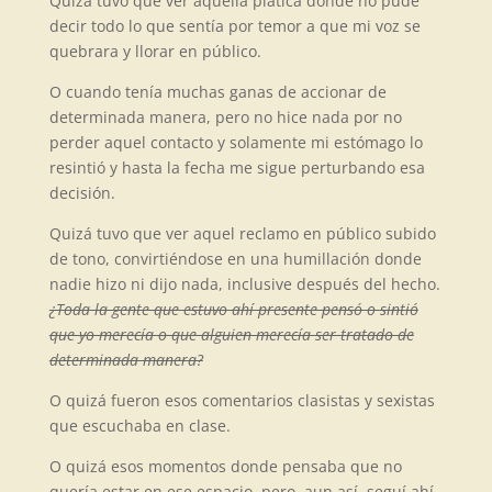
Quizá tuvo que ver aquella plática donde no pude
decir todo lo que sentía por temor a que mi voz se
quebrara y llorar en público.
O cuando tenía muchas ganas de accionar de
determinada manera, pero no hice nada por no
perder aquel contacto y solamente mi estómago lo
resintió y hasta la fecha me sigue perturbando esa
decisión.
Quizá tuvo que ver aquel reclamo en público subido
de tono, convirtiéndose en una humillación donde
nadie hizo ni dijo nada, inclusive después del hecho.
¿Toda la gente que estuvo ahí presente pensó o sintió
que yo merecía o que alguien merecía ser tratado de
determinada manera?
O quizá fueron esos comentarios clasistas y sexistas
que escuchaba en clase.
O quizá esos momentos donde pensaba que no
quería estar en ese espacio, pero, aun así, seguí ahí