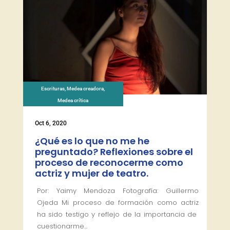
Escrituras
,
Medea creadora
,
Medea crítica
Oct 6, 2020
¿Qué es lo que no me he
preguntado? Reflexiones sobre el
proceso de reconocerme como
actriz y mujer de teatro.
Por: Yaimy Mendoza Fotografía: Guillermo
Ojeda Mi proceso de formación como actriz
ha sido testigo y reflejo de la importancia de
cuestionarme...