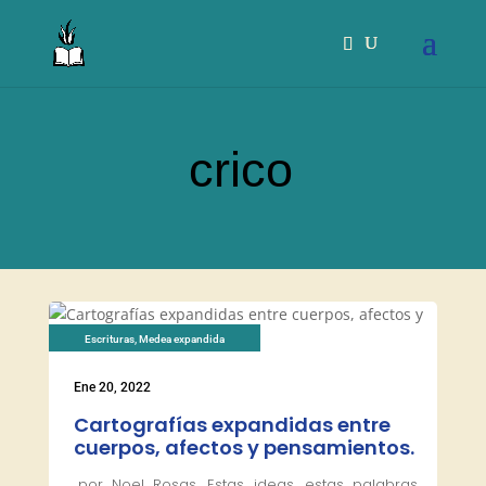
crico
Escrituras
,
Medea expandida
Ene 20, 2022
Cartografías expandidas entre
cuerpos, afectos y pensamientos.
por Noel Rosas. Estas ideas, estas palabras,