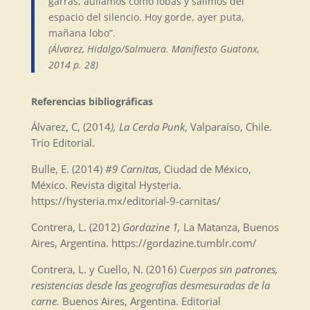
garras, aullamos como lobas y salimos del
espacio del silencio. Hoy gorde, ayer puta,
mañana lobo”.
(Álvarez, Hidalgo/Salmuera. Manifiesto Guatonx,
2014 p. 28)
Referencias bibliográficas
Álvarez, C, (2014
), La Cerda Punk
, Valparaíso, Chile.
Trío Editorial.
Bulle, E. (2014)
#9 Carnitas
, Ciudad de México,
México. Revista digital Hysteria.
https://hysteria.mx/editorial-9-carnitas/
Contrera, L. (2012)
Gordazine 1,
La Matanza, Buenos
Aires, Argentina. https://gordazine.tumblr.com/
Contrera, L. y Cuello, N. (2016)
Cuerpos sin patrones,
resistencias desde las geografías desmesuradas de la
carne.
Buenos Aires, Argentina. Editorial