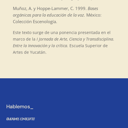
Muñoz, A. y Hoppe-Lammer, C. 1999.
Bases
orgánicas para la educación de la voz.
México:
Colección Escenología.
Este texto surge de una ponencia presentada en el
marco de la
I Jornada de Arte, Ciencia y Transdisciplina.
Entre la Innovación y la crítica.
Escuela Superior de
Artes de Yucatán.
Hablemos_
¡Queremos conocerte!