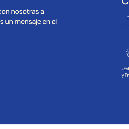
C
con nosotras a
os un mensaje en el
Alter
m
«Es
y P