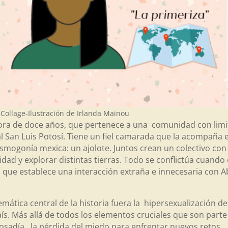
Collage-Ilustración de Irlanda Mainou
dora de doce años, que pertenece a una comunidad con limi
al San Luis Potosí. Tiene un fiel camarada que la acompaña 
smogonía mexica: un ajolote. Juntos crean un colectivo co
dad y explorar distintas tierras. Todo se conflictúa cuan
que establece una interacción extraña e innecesaria con Abr
ática central de la historia fuera la hipersexualización de 
s. Más allá de todos los elementos cruciales que son part
la osadía, la pérdida del miedo para enfrentar nuevos retos…