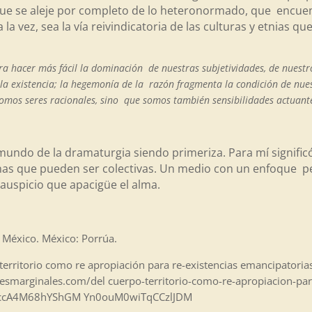
ue se aleje por completo de lo heteronormado, que encuen
a vez, sea la vía reivindicatoria de las culturas y etnias q
ra hacer más fácil la dominación de nuestras subjetividades, de nuestr
 y la existencia; la hegemonía de la razón fragmenta la condición de n
 somos seres racionales, sino que somos también sensibilidades actuant
 mundo de la dramaturgia siendo primeriza. Para mí signifi
nas que pueden ser colectivas. Un medio con un enfoque ped
auspicio que apacigüe el alma.
n México. México: Porrúa.
rritorio como re apropiación para re-existencias emancipatorias.
ionesmarginales.com/del cuerpo-territorio-como-re-apropiacion-pa
gccA4M68hYShGM Yn0ouM0wiTqCCzlJDM