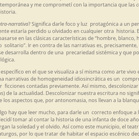
ontemporánea y me comprometí con la importancia que las
c
istoria.
tra-narrativa
? Significa darle foco y luz protagónica a un pe
ente estaría perdido u olvidado en cualquier otra historia
asarse en las clásicas características de “hombre, blanco, h
bo solitario”. Ir en contra de las narrativas es, precisamente
se desarrolla dentro de una precariedad sistémica y que pos
lógica.
specífico en el que se visualiza a sí misma como arte vivo en
scena narrativas de homogeneidad idiosincrática es un comp
ir ficciones contadas previamente. Así mismo, descoloniza
) de la actualidad. Descolonizar nuestra escritura no signif
de los aspectos que, por antonomasia, nos llevan a la blanq
algo hay que leer mucho, para darle un correcto enfoque a
decidí tomar al contar la historia de una infanta de doce añ
gan la soledad y el olvido. Así como este municipio, el teatr
urgos, por lo que tratar de habitar el espacio escénico ded