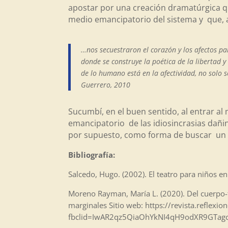
apostar por una creación dramatúrgica q
medio emancipatorio del sistema y que, a l
…nos secuestraron el corazón y los afectos pa
donde se construye la poética de la libertad
de lo humano está en la afectividad, no solo
Guerrero, 2010
Sucumbí, en el buen sentido, al entrar al
emancipatorio de las idiosincrasias dañi
por supuesto, como forma de buscar un 
Bibliografía:
Salcedo, Hugo. (2002). El teatro para niños e
Moreno Rayman, María L. (2020). Del cuerpo-te
marginales Sitio web: https://revista.reflex
fbclid=IwAR2qz5QiaOhYkNI4qH9odXR9GTa