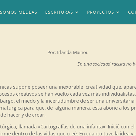
SOMOS MEDEAS
ESCRITURAS
PROYECTOS
CO
Por: Irlanda Mainou
En una sociedad racista no ba
cénicas supone poseer una inexorable creatividad que, apar
cesos creativos se han vuelto cada vez más individualistas,
bargo, el miedo y la incertidumbre de ser una universitaria
ramatúrgica para que, de alguna manera, esta abone a los p
de hacer y de crear.
rgica, llamada «Cartografías de una infanta». Inicié con e
rirme dentro de las vidas que creé. En cuanto tuve la idea y