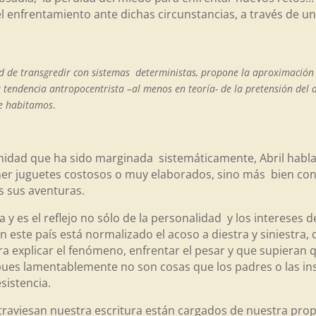
el enfrentamiento ante dichas circunstancias, a través de u
dad de transgredir con sistemas deterministas, propone la aproximación
a tendencia antropocentrista –al menos en teoría- de la pretensión del
ue habitamos
.
nidad que ha sido marginada sistemáticamente, Abril habla 
ner juguetes costosos o muy elaborados, sino más bien con
as sus aventuras.
 y es el reflejo no sólo de la personalidad y los intereses 
 este país está normalizado el acoso a diestra y siniestra, qu
ara explicar el fenómeno, enfrentar el pesar y que supieran
, pues lamentablemente no son cosas que los padres o las i
sistencia.
aviesan nuestra escritura están cargados de nuestra propia