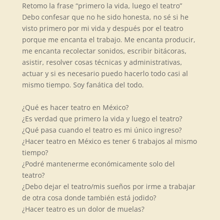
Retomo la frase
“
primero la vida, luego el teatro”
Debo confesar que no he sido honesta, no s
é
si he
visto primero por mi vida y después por el teatro
porque me encanta el trabajo. Me encanta producir,
me encanta recolectar sonidos, escribir bitácoras,
asistir, resolver cosas t
é
cnicas y administrativas,
actuar y si es necesario puedo hacerlo todo casi al
mismo tiempo. Soy fanática del todo.
¿
Qu
é
es hacer teatro en M
é
xico?
¿Es verdad que primero la vida y luego el teatro?
¿
Qu
é
pasa cuando el teatro es mi único ingreso?
¿Hacer teatro en M
é
xico es tener 6 trabajos al mismo
tiempo?
¿Podr
é
mantenerme econ
ó
micamente solo del
teatro?
¿Debo dejar el teatro/mis sueños por irme a trabajar
de otra cosa donde también está jodido?
¿Hacer teatro es un dolor de muelas?