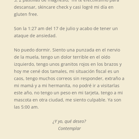
descansar, skincare check y casi logr
é
mi d
ía en
gluten free.
Son la 1:27 am del 17 de julio y acabo de tener un
ataque de ansiedad.
No puedo dormir. Siento una punzada en el nervio
de la muela, tengo un dolor terrible en el oído
izquierdo, tengo unos granitos rojos en los brazos y
hoy me cen
é
dos tamales, mi situación fiscal es un
caos, tengo muchos correos sin responder, extraño a
mi mamá y a mi hermanita, no podr
é
ir a visitarlas
este año, no tengo un peso en mi tarjeta, tengo a mi
mascota en otra ciudad, me siento culpable. Ya son
las 5:00 am.
¿Y yo, qu
é
deseo?
Contemplar