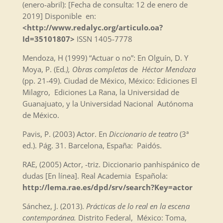
(enero-abril): [Fecha de consulta: 12 de enero de
2019] Disponible en:
<http://www.redalyc.org/articulo.oa?
Id=35101807>
ISSN 1405-7778
Mendoza, H (1999) “Actuar o no”: En Olguín, D. Y
Moya, P. (Ed
.), Obras completas
de
Héctor Mendoza
(pp. 21-49). Ciudad de México, México: Ediciones El
Milagro, Ediciones La Rana, la Universidad de
Guanajuato, y la Universidad Nacional Autónoma
de México.
Pavis, P. (2003) Actor. En
Diccionario de teatro
(3ª
ed.). Pág. 31. Barcelona, España: Paidós.
RAE, (2005) Actor, -triz. Diccionario panhispánico de
dudas [En línea]. Real Academia Española:
http://lema.rae.es/dpd/srv/search?Key=actor
Sánchez, J. (2013).
Prácticas de lo real en la escena
contemporánea.
Distrito Federal, México: Toma,